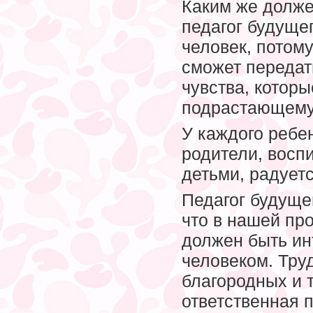
Каким же долже
педагог будуще
человек, потом
сможет передат
чувства, котор
подрастающему 
У каждого ребен
родители, воспи
детьми, радует
Педагог будуще
что в нашей пр
должен быть ин
человеком. Труд
благородных и 
ответственная 