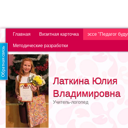
Главная
Визитная карточка
эссе "Педагог буд
Методические разработки
Латкина Юлия
Владимировна
Учитель-логопед